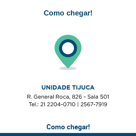
C
omo chegar
!
C
omo chegar!